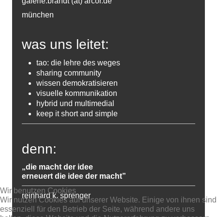
galerie.brandt (at) arcor.de
münchen
was uns leitet:
tao: die lehre des weges
sharing community
wissen demokratisieren
visuelle kommunikation
hybrid und multimedial
keep it short and simple
denn:
„die macht der idee
erneuert die idee der macht”
Wir benutzen Cookies
reinhard k. sprenger
Wir nutzen Cookies auf unserer Website. Einige von ihnen sind
essenziell für den Betrieb der Seite, während andere uns