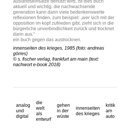
auslandseinsätze benützt wird, ist dies buch
aktuell und wichtig. die nachwachsende
generation kann darin viele bedenkenswerte
reflexionen finden, zum beispiel:
„wer sich mit der
opposition im kopf zufrieden gibt, zieht sich in die
bürgerliche unverbindlichkeit zurück und trocknet
darin aus.“
ein buch gegen das austrocknen.
innenseiten des krieges, 1985 (foto: andreas
görres)
© s. fischer verlag, frankfurt am main (text:
nachwort e-book 2018)
die
analog
gehen
kritik
welt
innenseiten
und
in der
am
als
des krieges
digital
wüste
auto
entwurf