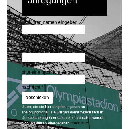
anregungen
bitte ihren namen eingeben
name *
bitte eine e-mail-adresse eingeben
ungültige e-mail-adresse?
e-mail *
bitte eine nachricht eingeben
nachricht *
daten, die sie hier eingeben, gehen an
analogunddigital: sie willigen damit widerruflich in
die speicherung ihrer daten ein. ihre daten werden
nicht an dritte weitergegeben.
mehr zum
datenschutz…