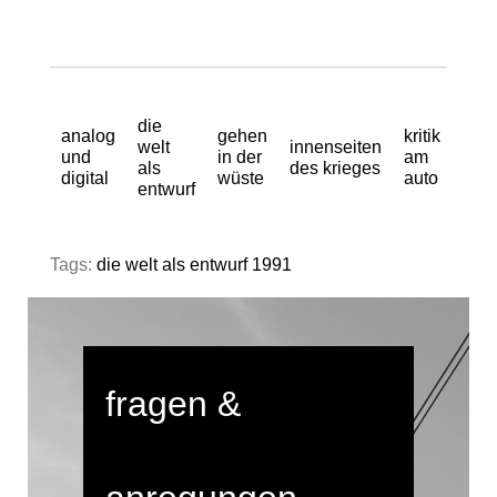
die
analog
gehen
kritik
welt
innenseiten
und
in der
am
als
des krieges
digital
wüste
auto
entwurf
Tags:
die welt als entwurf 1991
fragen &