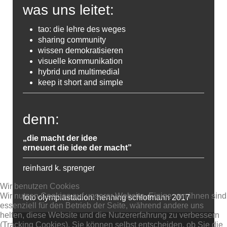
was uns leitet:
tao: die lehre des weges
sharing community
wissen demokratisieren
visuelle kommunikation
hybrid und multimedial
keep it short and simple
denn:
„die macht der idee
erneuert die idee der macht”
reinhard k. sprenger
Wir benutzen Cookies
Wir nutzen Cookies auf unserer Website. Einige von ihnen sind
foto olympiastadion: henning schlotmann 2017
essenziell für den Betrieb der Seite, während andere uns
helfen, diese Website und die Nutzererfahrung zu verbessern
(Tracking Cookies). Sie können selbst entscheiden, ob Sie die