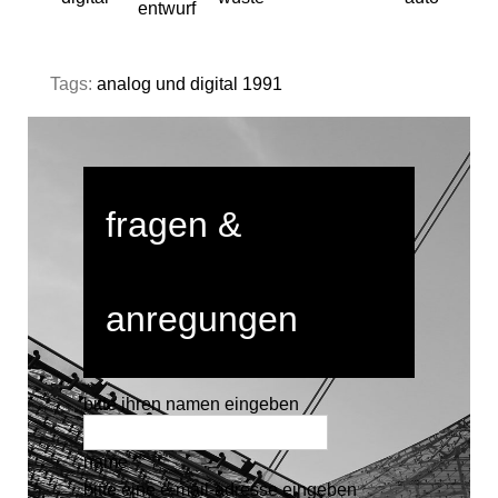
entwurf
Tags:
analog und digital 1991
fragen &
anregungen
bitte ihren namen eingeben
name *
bitte eine e-mail-adresse eingeben