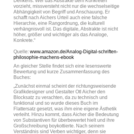
Denkens. Wer das Abstrakte dem Konkreten
vorzieht, missversteht nicht nur die wechselseitige
Abhängigkeit von Begriff und Anschauung. Er
schafft nach Aichers Urteil auch eine falsche
Hierarchie, eine Rangordnung, die kulturell
verhängnisvoll ist. Das digitale, Abstrakte ist nicht
höher, größer und wichtiger als das Analoge,
Konkrete.“
Quelle:
www.amazon.de/Analog-Digital-schriften-
philosophie-machens-ebook
An gleicher Stelle findet sich eine lesenswerte
Bewertung und kurze Zusammenfassung des
Buches:
„Zunächst einmal scheint der richtungsweisende
Grafikdesigner und Gestalter Otl Aicher den
Blocksatz zu verachten, da zu technisch und
funktional und so wurde dieses Buch im
Flattersatz gesetzt, was ihm eine eigene Ästhetik
verleiht. Hinzu kommt, dass Aicher die Bedeutung
von Substantiven für überbewertet hielt und ihre
Großschreibung boykottierte. Nach seinem
Verständnis sind Verben wichtiger, denn sie