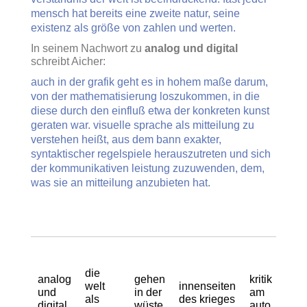
mensch hat bereits eine zweite natur, seine
existenz als größe von zahlen und werten.
In seinem Nachwort zu
analog und digital
schreibt Aicher:
auch in der grafik geht es in hohem maße darum,
von der mathematisierung loszukommen, in die
diese durch den einfluß etwa der konkreten kunst
geraten war. visuelle sprache als mitteilung zu
verstehen heißt, aus dem bann exakter,
syntaktischer regelspiele herauszutreten und sich
der kommunikativen leistung zuzuwenden, dem,
was sie an mitteilung anzubieten hat.
die
analog
gehen
kritik
welt
innenseiten
und
in der
am
als
des krieges
digital
wüste
auto