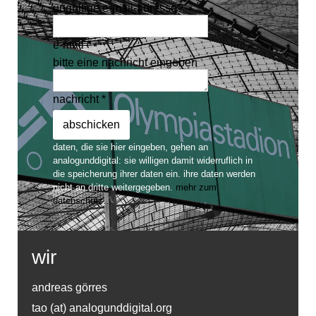
ungültige e-mail-adresse?
e-mail *
bitte eine nachricht eingeben
nachricht *
daten, die sie hier eingeben, gehen an
analogunddigital: sie willigen damit widerruflich in
die speicherung ihrer daten ein. ihre daten werden
nicht an dritte weitergegeben.
mehr zum
datenschutz…
wir
andreas görres
tao (at) analogunddigital.org