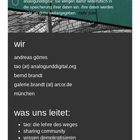
analogunddigital: sie willigen damit widerruflich in
die speicherung ihrer daten ein. ihre daten werden
nicht an dritte weitergegeben.
mehr zum
datenschutz…
wir
andreas görres
tao (at) analogunddigital.org
bernd brandt
galerie.brandt (at) arcor.de
münchen
was uns leitet:
tao: die lehre des weges
sharing community
wissen demokratisieren