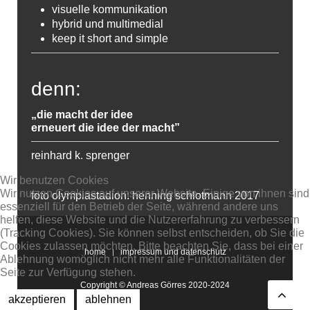
visuelle kommunikation
hybrid und multimedial
keep it short and simple
denn:
„die macht der idee
erneuert die idee der macht”
reinhard k. sprenger
Wir benutzen Cookies
Wir nutzen Cookies auf unserer Website. Einige von ihnen sind
foto olympiastadion: henning schlotmann 2017
essenziell für den Betrieb der Seite, während andere uns
helfen, diese Website und die Nutzererfahrung zu verbessern
(Tracking Cookies). Sie können selbst entscheiden, ob Sie die
Cookies zulassen möchten. Bitte beachten Sie, dass bei einer
home
impressum und datenschutz
Ablehnung womöglich nicht mehr alle Funktionalitäten der
Seite zur Verfügung stehen.
Copyright © Andreas Görres 2020-2024
akzeptieren
ablehnen