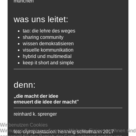
münchen
was uns leitet:
tao: die lehre des weges
sharing community
wissen demokratisieren
visuelle kommunikation
hybrid und multimedial
keep it short and simple
denn:
„die macht der idee
erneuert die idee der macht”
reinhard k. sprenger
Wir benutzen Cookies
Wir nutzen Cookies auf unserer Website. Einige von ihnen sind
foto olympiastadion: henning schlotmann 2017