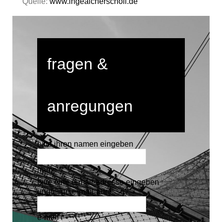
Quelle:
www.ingeaicherscholl.de
fragen &
anregungen
bitte ihren namen eingeben
name *
bitte eine e-mail-adresse eingeben
ungültige e-mail-adresse?
e-mail *