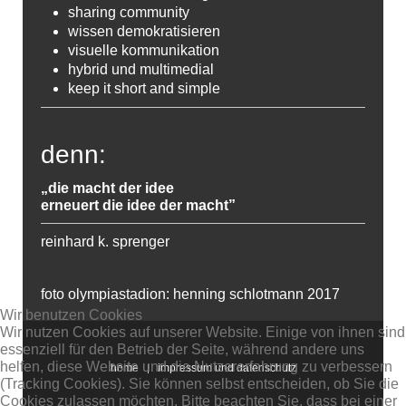
sharing community
wissen demokratisieren
visuelle kommunikation
hybrid und multimedial
keep it short and simple
denn:
„die macht der idee
erneuert die idee der macht”
reinhard k. sprenger
foto olympiastadion: henning schlotmann 2017
Wir benutzen Cookies
Wir nutzen Cookies auf unserer Website. Einige von ihnen sind
essenziell für den Betrieb der Seite, während andere uns
helfen, diese Website und die Nutzererfahrung zu verbessern
home
impressum und datenschutz
(Tracking Cookies). Sie können selbst entscheiden, ob Sie die
Cookies zulassen möchten. Bitte beachten Sie, dass bei einer