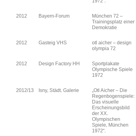
1972“.
2012
Bayern-Forum
München 72 –
Trainingsplatz einer
Demokratie
2012
Gasteig VHS
otl aicher – design
olympia 72
2012
Design Factory HH
Sportplakate
Olympische Spiele
1972
2012/13
Isny, Städt. Galerie
„Otl Aicher – Die
Regenbogenspiele:
Das visuelle
Erscheinungsbild
der XX.
Olympischen
Spiele, München
1972“.