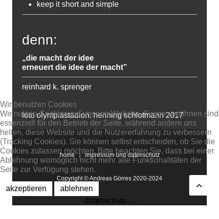
keep it short and simple
denn:
„die macht der idee
erneuert die idee der macht”
reinhard k. sprenger
Wir benutzen Cookies
Wir nutzen Cookies auf unserer Website. Einige von ihnen sind
foto olympiastadion: henning schlotmann 2017
essenziell für den Betrieb der Seite, während andere uns
helfen, diese Website und die Nutzererfahrung zu verbessern
(Tracking Cookies). Sie können selbst entscheiden, ob Sie die
Cookies zulassen möchten. Bitte beachten Sie, dass bei einer
home
impressum und datenschutz
Ablehnung womöglich nicht mehr alle Funktionalitäten der
Seite zur Verfügung stehen.
Copyright © Andreas Görres 2020-2024
akzeptieren
ablehnen
datenschutz ...