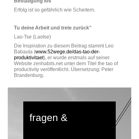
Bestätigung los
Erfolg ist so gefährlich wie Scheitern.
Tu deine Arbeit und trete zurück“
Lao-Tse (Laotse)
Die Inspiration zu diesem Beitrag stammt Leo
Babauta (
www.52wege.de/das-tao-der-
produktivitaet
), er wurde erstmals auf seiner
Website zenhabits.net unter dem Titel the tao of
productivity veröffentlicht. Übersetzung: Peter
Brandenburg.
fragen &