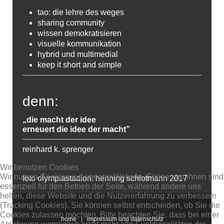
tao: die lehre des weges
sharing community
wissen demokratisieren
visuelle kommunikation
hybrid und multimedial
keep it short and simple
denn:
„die macht der idee
erneuert die idee der macht”
reinhard k. sprenger
Wir benutzen Cookies
Wir nutzen Cookies auf unserer Website. Einige von ihnen sind
foto olympiastadion: henning schlotmann 2017
essenziell für den Betrieb der Seite, während andere uns
helfen, diese Website und die Nutzererfahrung zu verbessern
(Tracking Cookies). Sie können selbst entscheiden, ob Sie die
Cookies zulassen möchten. Bitte beachten Sie, dass bei einer
home
impressum und datenschutz