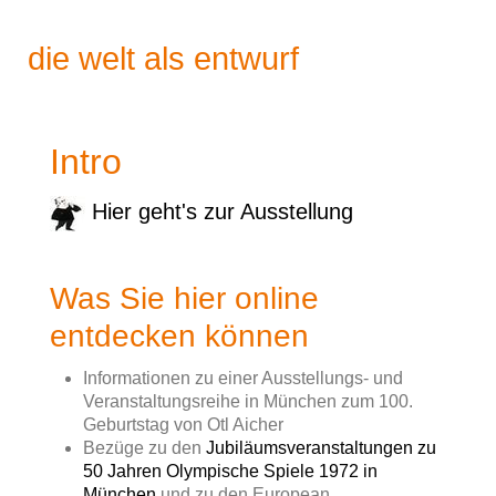
d
i
e
w
e
l
t
a
l
s
e
n
t
w
u
r
f
Intro
Hier geht's zur Ausstellung
Was Sie hier online
entdecken können
Informationen zu einer Ausstellungs- und
Veranstaltungsreihe in München zum 100.
Geburtstag von Otl Aicher
Bezüge zu den
Jubiläumsveranstaltungen zu
50 Jahren Olympische Spiele 1972 in
München
und zu den European