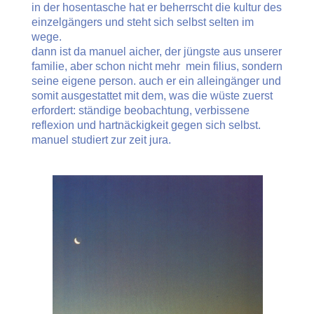
in der hosentasche hat er beherrscht die kultur des
einzelgängers und steht sich selbst selten im
wege.
dann ist da manuel aicher, der jüngste aus unserer
familie, aber schon nicht mehr mein filius, sondern
seine eigene person. auch er ein alleingänger und
somit ausgestattet mit dem, was die wüste zuerst
erfordert: ständige beobachtung, verbissene
reflexion und hartnäckigkeit gegen sich selbst.
manuel studiert zur zeit jura.