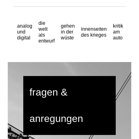
die
analog
gehen
kritik
welt
innenseiten
und
in der
am
als
des krieges
digital
wüste
auto
entwurf
fragen &
anregungen